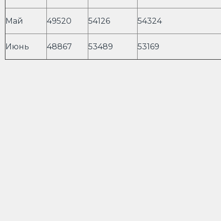
Май
49520
54126
54324
Июнь
48867
53489
53169