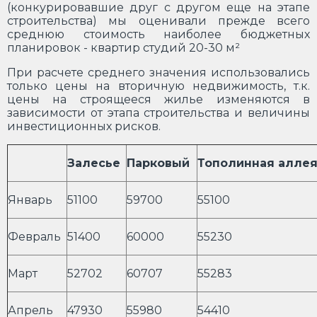
(конкурировавшие друг с другом еще на этапе
строительства) мы оценивали прежде всего
среднюю стоимость наиболее бюджетных
планировок - квартир студий 20-30 м²
При расчете среднего значения использовались
только цены на вторичную недвижимость, т.к.
цены на строящееся жилье изменяются в
зависимости от этапа строительства и величины
инвестиционных рисков.
Залесье
Парковый
Тополинная алле
Январь
51100
59700
55100
Февраль
51400
60000
55230
Март
52702
60707
55283
Апрель
47930
55980
54410