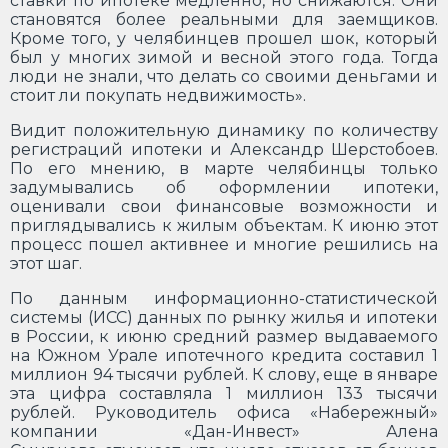
ставки по ипотеке медленно, но снижаются. Они
становятся более реальными для заемщиков.
Кроме того, у челябинцев прошел шок, который
был у многих зимой и весной этого года. Тогда
люди не знали, что делать со своими деньгами и
стоит ли покупать недвижимость».
Видит положительную динамику по количеству
регистраций ипотеки и Александр Шерстобоев.
По его мнению, в марте челябинцы только
задумывались об оформлении ипотеки,
оценивали свои финансовые возможности и
приглядывались к жилым объектам. К июню этот
процесс пошел активнее и многие решились на
этот шаг.
По данным информационно-статистической
системы (ИСС) данных по рынку жилья и ипотеки
в России, к июню средний размер выдаваемого
на Южном Урале ипотечного кредита составил 1
миллион 94 тысячи рублей. К слову, еще в январе
эта цифра составляла 1 миллион 133 тысячи
рублей. Руководитель офиса «Набережный»
компании «Дан-Инвест» Алена